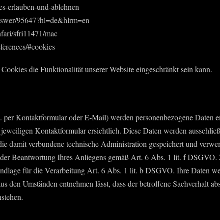
kies-erlauben-und-ablehnen
answer/95647?hl=de&hlrm=en
afari/sfri11471/mac
eferences/#cookies
 Cookies die Funktionalität unserer Website eingeschränkt sein kann.
 per Kontaktformular oder E-Mail) werden personenbezogene Daten er
 jeweiligen Kontaktformular ersichtlich. Diese Daten werden ausschli
ie damit verbundene technische Administration gespeichert und verwen
an der Beantwortung Ihres Anliegens gemäß Art. 6 Abs. 1 lit. f DSGVO.
rundlage für die Verarbeitung Art. 6 Abs. 1 lit. b DSGVO. Ihre Daten 
 aus den Umständen entnehmen lässt, dass der betroffene Sachverhalt abs
stehen.