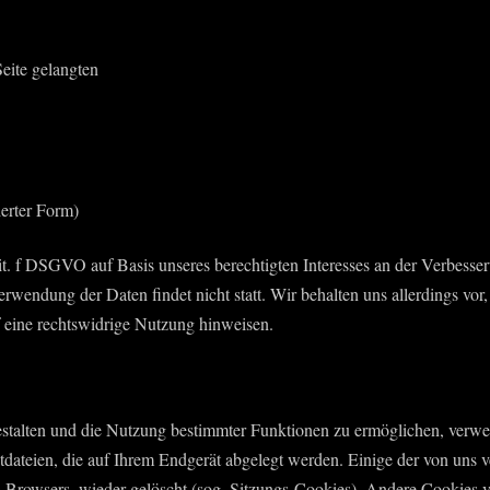
eite gelangten
erter Form)
it. f DSGVO auf Basis unseres berechtigten Interesses an der Verbesseru
wendung der Daten findet nicht statt. Wir behalten uns allerdings vor, 
f eine rechtswidrige Nutzung hinweisen.
estalten und die Nutzung bestimmter Funktionen zu ermöglichen, verwe
extdateien, die auf Ihrem Endgerät abgelegt werden. Einige der von u
s Browsers, wieder gelöscht (sog. Sitzungs-Cookies). Andere Cookies 