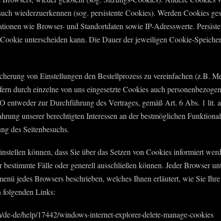
uch wiederzuerkennen (sog. persistente Cookies). Werden Cookies gese
tionen wie Browser- und Standortdaten sowie IP-Adresswerte. Persiste
h Cookie unterscheiden kann. Die Dauer der jeweiligen Cookie-Speiche
cherung von Einstellungen den Bestellprozess zu vereinfachen (z.B. Me
fern durch einzelne von uns eingesetzte Cookies auch personenbezogene
 entweder zur Durchführung des Vertrages, gemäß Art. 6 Abs. 1 lit. a
rung unserer berechtigten Interessen an der bestmöglichen Funktionali
ung des Seitenbesuchs.
 einstellen können, dass Sie über das Setzen von Cookies informiert w
bestimmte Fälle oder generell ausschließen können. Jeder Browser unter
femenü jedes Browsers beschrieben, welches Ihnen erläutert, wie Sie Ih
n folgenden Links:
com/de-de/help/17442/windows-internet-explorer-delete-manage-cookies